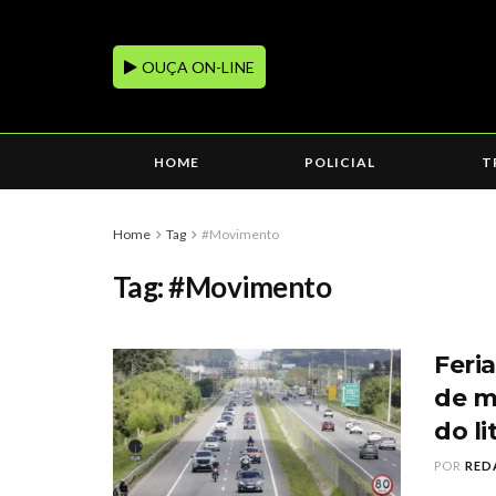
OUÇA ON-LINE
HOME
POLICIAL
T
Home
Tag
#Movimento
Tag:
#Movimento
Feri
de m
do li
POR
RED