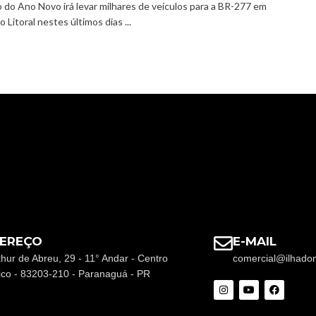
o do Ano Novo irá levar milhares de veículos para a BR-277 em
o Litoral nestes últimos dias ...
EREÇO
E-MAIL
thur de Abreu, 29 - 11° Andar - Centro
comercial@ilhado
rico - 83203-210 - Paranaguá - PR