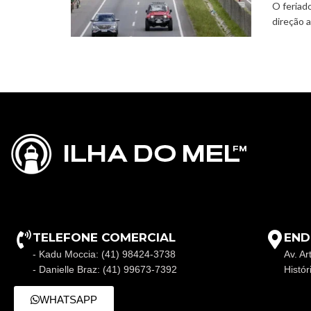
O feriad
direção a
TELEFONE COMERCIAL
END
- Kadu Moccia: (41) 98424-3738
Av. Ar
- Danielle Braz: (41) 99673-7392
Histó
WHATSAPP