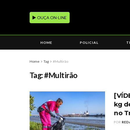
OUÇA ON-LINE
HOME
POLICIAL
T
Home
Tag
#Multirão
Tag:
#Multirão
[VÍD
kg d
no T
POR
RED