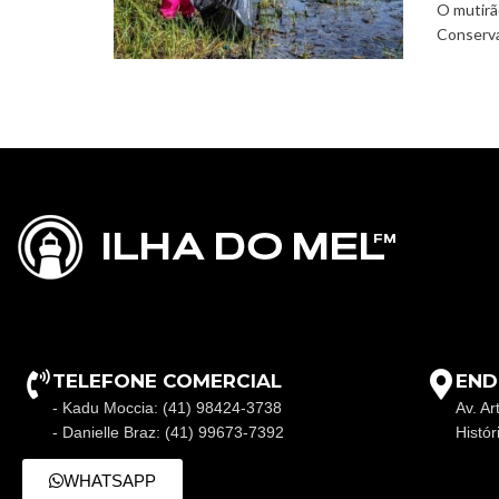
O mutirã
Conserva
TELEFONE COMERCIAL
END
- Kadu Moccia: (41) 98424-3738
Av. Ar
- Danielle Braz: (41) 99673-7392
Histó
WHATSAPP