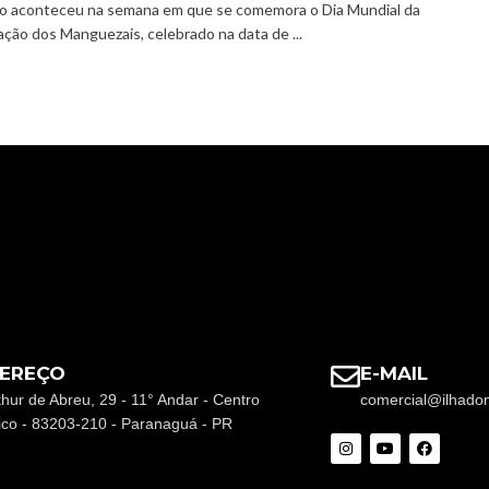
o aconteceu na semana em que se comemora o Dia Mundial da
ção dos Manguezais, celebrado na data de ...
EREÇO
E-MAIL
thur de Abreu, 29 - 11° Andar - Centro
comercial@ilhado
rico - 83203-210 - Paranaguá - PR