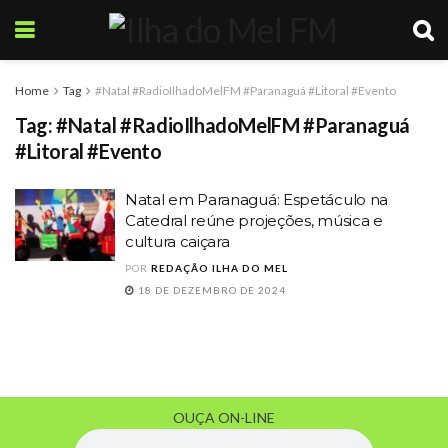
Home
Tag
#Natal #RadioIlhadoMelFM #Paranaguá #Litoral #Evento
Tag:
#Natal #RadioIlhadoMelFM #Paranaguá
#Litoral #Evento
Natal em Paranaguá: Espetáculo na
Catedral reúne projeções, música e
cultura caiçara
POR
REDAÇÃO ILHA DO MEL
18 DE DEZEMBRO DE 2024
OUÇA ON-LINE