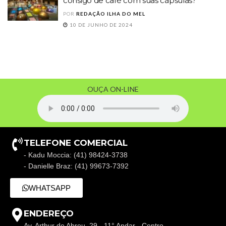
consigo de café com suas cápsulas?
POR
REDAÇÃO ILHA DO MEL
10 DE JUNHO DE 2024
OUÇA ON-LINE
TELEFONE COMERCIAL
- Kadu Moccia: (41) 98424-3738
- Danielle Braz: (41) 99673-7392
WHATSAPP
ENDEREÇO
Av. Arthur de Abreu, 29 - 11° Andar - Centro