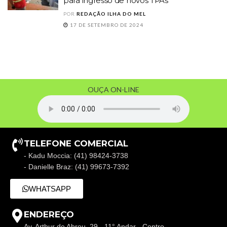
para ingresso de novos TPAs
POR
REDAÇÃO ILHA DO MEL
17 DE SETEMBRO DE 2024
OUÇA ON-LINE
TELEFONE COMERCIAL
- Kadu Moccia: (41) 98424-3738
- Danielle Braz: (41) 99673-7392
WHATSAPP
ENDEREÇO
Av. Arthur de Abreu, 29 - 11° Andar - Centro