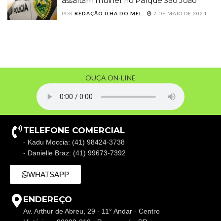
assaltam mulher no Parque São João
POR
REDAÇÃO ILHA DO MEL
7 DE MAIO DE 2024
OUÇA ON-LINE
TELEFONE COMERCIAL
- Kadu Moccia: (41) 98424-3738
- Danielle Braz: (41) 99673-7392
WHATSAPP
ENDEREÇO
Av. Arthur de Abreu, 29 - 11° Andar - Centro