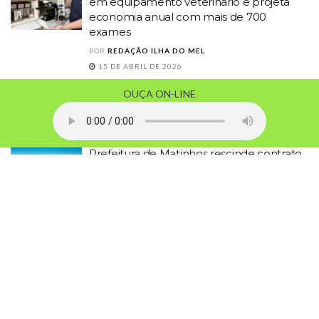
em equipamento veterinário e projeta
economia anual com mais de 700
exames
POR
REDAÇÃO ILHA DO MEL
15 DE ABRIL DE 2026
Paranaguá realiza audiência pública para
OUÇA ON-LINE
discutir metas orçamentárias de 2027
POR
REDAÇÃO ILHA DO MEL
7 DE ABRIL DE 2026
Prefeitura de Matinhos rescinde contrato
do transporte escolar por irregularidades;
município assegura continuidade do
serviço
POR
REDAÇÃO ILHA DO MEL
19 DE MARÇO DE 2026
Prefeitura de Antonina abre vagas de
estágio para estudantes de níveis médio,
técnico e superior
POR
REDAÇÃO ILHA DO MEL