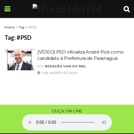
Home
Tag
#PSD
Tag:
#PSD
[VÍDEO] PSD oficializa André Pioli como
candidato à Prefeitura de Paranaguá
POR
REDAÇÃO ILHA DO MEL
5 DE AGOSTO DE 2024
OUÇA ON-LINE