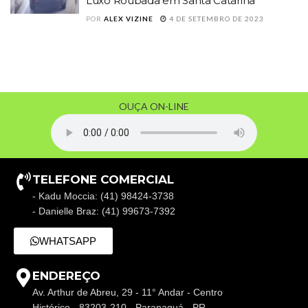
Luxo Roubada em Santa Catarina
POR
ALEX VIZINE
4 DE SETEMBRO DE 2023
OUÇA ON-LINE
TELEFONE COMERCIAL
- Kadu Moccia: (41) 98424-3738
- Danielle Braz: (41) 99673-7392
WHATSAPP
ENDEREÇO
Av. Arthur de Abreu, 29 - 11° Andar - Centro
Histórico - 83203-210 - Paranaguá - PR