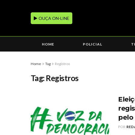
OUÇA ON-LINE
HOME
POLICIAL
T
Home
Tag
Registros
Tag:
Registros
Elei
regi
pelo
POR
RED