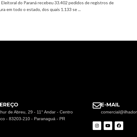
a Eleitoral do Paraná recebeu 33.402 pedidos de registros de
ra em todo o estado, dos quais 1.133 se ...
EREÇO
E-MAIL
thur de Abreu, 29 - 11° Andar - Centro
comercial@ilhado
rico - 83203-210 - Paranaguá - PR