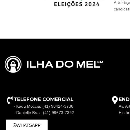
A Justiç
candidatu
TELEFONE COMERCIAL
END
- Kadu Moccia: (41) 98424-3738
Av. Ar
- Danielle Braz: (41) 99673-7392
Histó
WHATSAPP