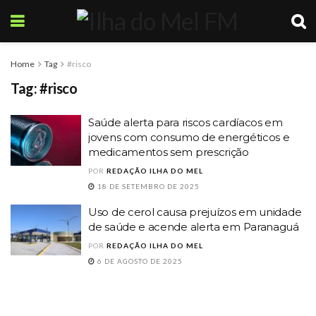
Home
Tag
#risco
Tag:
#risco
Saúde alerta para riscos cardíacos em
jovens com consumo de energéticos e
medicamentos sem prescrição
POR
REDAÇÃO ILHA DO MEL
18 DE SETEMBRO DE 2025
Uso de cerol causa prejuízos em unidade
de saúde e acende alerta em Paranaguá
POR
REDAÇÃO ILHA DO MEL
6 DE AGOSTO DE 2025