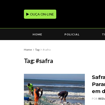
OUÇA ON-LINE
HOME
POLICIAL
T
Home
Tag
#safra
Tag:
#safra
Safr
Para
em d
POR
RED