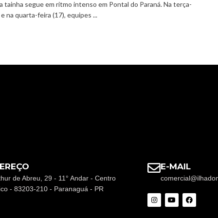
da tainha segue em ritmo intenso em Pontal do Paraná. Na terça-
 e na quarta-feira (17), equipes ...
EREÇO
E-MAIL
thur de Abreu, 29 - 11° Andar - Centro
comercial@ilhado
rico - 83203-210 - Paranaguá - PR