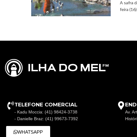
A safra 
feira (16)
TELEFONE COMERCIAL
END
- Kadu Moccia: (41) 98424-3738
Av. Ar
- Danielle Braz: (41) 99673-7392
Histó
WHATSAPP