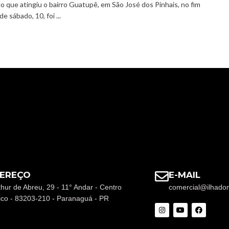
o que atingiu o bairro Guatupê, em São José dos Pinhais, no fim
de sábado, 10, foi ...
EREÇO
E-MAIL
thur de Abreu, 29 - 11° Andar - Centro
comercial@ilhado
rico - 83203-210 - Paranaguá - PR