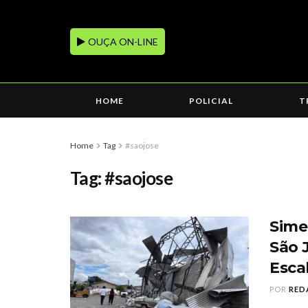
OUÇA ON-LINE
HOME
POLICIAL
T
Home
Tag
#saojose
Tag:
#saojose
Sime
São 
Escal
POR
RED