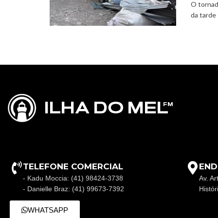
O tornad
da tarde 
TELEFONE COMERCIAL
END
- Kadu Moccia: (41) 98424-3738
Av. Ar
- Danielle Braz: (41) 99673-7392
Histó
WHATSAPP