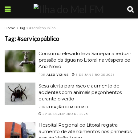
Home
Tag
#serviçopúblico
Tag:
#serviçopúblico
Consumo elevado leva Sanepar a reduzir
pressão da água no Litoral na véspera de
Ano Novo
POR
ALEX VIZINE
5 DE JANEIRO DE 2026
Sesa alerta para risco e aumento de
acidentes com animais peçonhentos
durante o verão
POR
REDAÇÃO ILHA DO MEL
29 DE DEZEMBRO DE 2025
Hospital Regional do Litoral registra
aumento de atendimentos nos primeiros
dias do Verão Maior