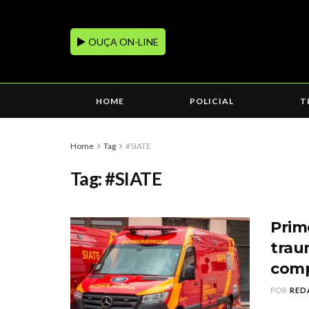
OUÇA ON-LINE
HOME
POLICIAL
T
Home
Tag
#SIATE
Tag:
#SIATE
Prim
trau
comp
POR
RED