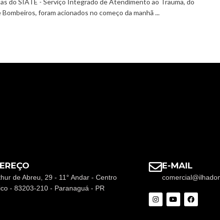
tas do SIATE - Serviço Integrado de Atendimento ao Trauma, do
 Bombeiros, foram acionados no começo da manhã ...
EREÇO
E-MAIL
thur de Abreu, 29 - 11° Andar - Centro
comercial@ilhado
rico - 83203-210 - Paranaguá - PR