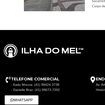
Socorris
Corpo de
TELEFONE COMERCIAL
END
- Kadu Moccia: (41) 98424-3738
Av. Ar
- Danielle Braz: (41) 99673-7392
Histó
WHATSAPP