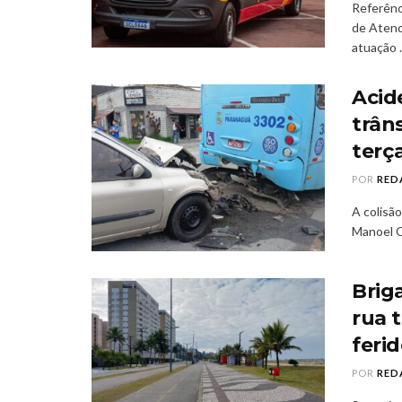
Referênc
de Atend
atuação .
Acid
trân
terça
POR
RED
A colisã
Manoel Co
Brig
rua 
feri
POR
RED