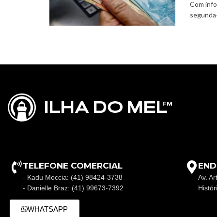
Com info
segunda-f
TELEFONE COMERCIAL
END
- Kadu Moccia: (41) 98424-3738
Av. Ar
- Danielle Braz: (41) 99673-7392
Histó
WHATSAPP