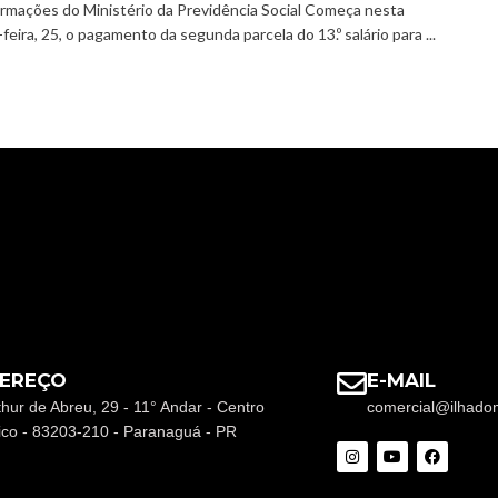
rmações do Ministério da Previdência Social Começa nesta
eira, 25, o pagamento da segunda parcela do 13.º salário para ...
EREÇO
E-MAIL
thur de Abreu, 29 - 11° Andar - Centro
comercial@ilhado
rico - 83203-210 - Paranaguá - PR