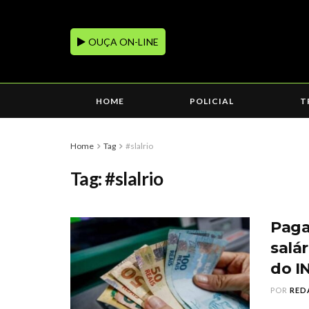
OUÇA ON-LINE
HOME
POLICIAL
T
Home
Tag
#slalrio
Tag:
#slalrio
Paga
salá
do I
POR
RED