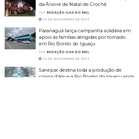
da Árvore de Natal de Crochê
POR
REDAÇÃO ILHA DO MEL
12 DE NOVEMBRO DE 2025
Paranaguá lança campanha solidária em
apoio às famílias atingidas por tornado
em Rio Bonito do Iguaçu
POR
REDAÇÃO ILHA DO MEL
11 DE NOVEMBRO DE 2025
Sanepar destina toda a produção de
copos d’água a Rio Bonito do Iguaçu após
tornado
POR
REDAÇÃO ILHA DO MEL
11 DE NOVEMBRO DE 2025
Projeto Tekoa Rape mobiliza campanha
solidária para apoiar aldeia Guarani Mbya
Guatá Porã, em Guaraqueçaba
POR
REDAÇÃO ILHA DO MEL
10 DE NOVEMBRO DE 2025