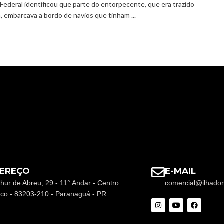
 Federal identificou que parte do entorpecente, que era trazido
a, embarcava a bordo de navios que tinham ...
EREÇO
E-MAIL
thur de Abreu, 29 - 11° Andar - Centro
comercial@ilhado
rico - 83203-210 - Paranaguá - PR