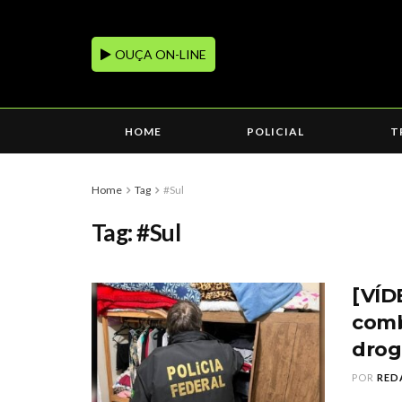
OUÇA ON-LINE
HOME
POLICIAL
T
Home
Tag
#Sul
Tag:
#Sul
[VÍD
comb
drog
POR
RED