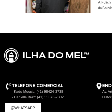
A Polícia
da Bolívi
TELEFONE COMERCIAL
END
- Kadu Moccia: (41) 98424-3738
Av. Ar
- Danielle Braz: (41) 99673-7392
Histó
WHATSAPP