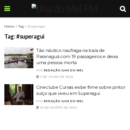
Home
Tag
#superagui
Tag:
#superagui
Táxi náutico naufraga na baía de
Paranaguá com 19 passageiros e deixa
uma pessoa morta
POR
REDAÇÃO ILHA DO MEL
7 DE JULHO DE 2026
Cineclube Currais exibe filme sobre pintor
suíço que viveu em Superagui
POR
REDAÇÃO ILHA DO MEL
22 DE AGOSTO DE 2025