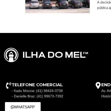
A decisã
pública a
TELEFONE COMERCIAL
END
- Kadu Moccia: (41) 98424-3738
Av. Ar
- Danielle Braz: (41) 99673-7392
Histó
WHATSAPP