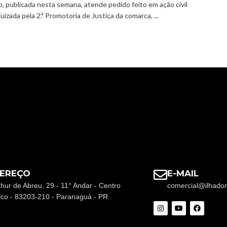
o, publicada nesta semana, atende pedido feito em ação civil
juizada pela 2.ª Promotoria de Justiça da comarca, ...
EREÇO
E-MAIL
thur de Abreu, 29 - 11° Andar - Centro
comercial@ilhado
rico - 83203-210 - Paranaguá - PR