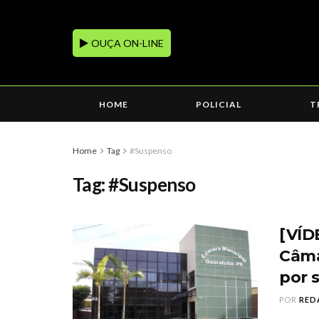
OUÇA ON-LINE
HOME
POLICIAL
T
Home
Tag
#Suspenso
Tag:
#Suspenso
[VÍD
Câma
por 
POR
RED