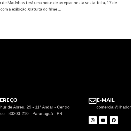
o de Matinhos terá uma noite de arrepiar nesta sexta-feira, 17 de
com a exibição gratuita do filme ...
EREÇO
E-MAIL
thur de Abreu, 29 - 11° Andar - Centro
comercial@ilhado
rico - 83203-210 - Paranaguá - PR