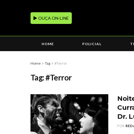
OUÇA ON-LINE
HOME
POLICIAL
T
Home
Tag
#Terror
Tag:
#Terror
Noit
Curr
Dr. 
POR
RED