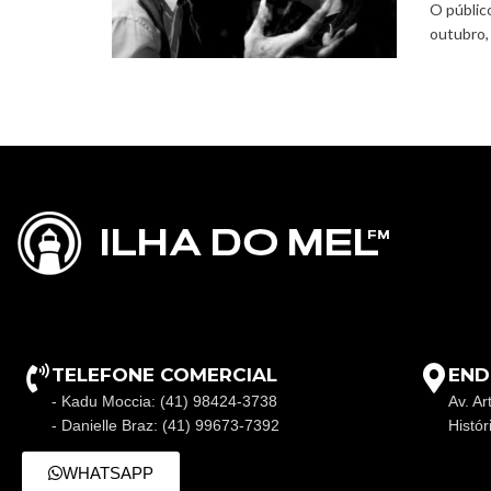
O públic
outubro, 
TELEFONE COMERCIAL
END
- Kadu Moccia: (41) 98424-3738
Av. Ar
- Danielle Braz: (41) 99673-7392
Histó
WHATSAPP