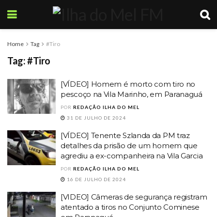
Home
Tag
#Tiro
Tag:
#Tiro
[VÍDEO] Homem é morto com tiro no
pescoço na Vila Marinho, em Paranaguá
POR
REDAÇÃO ILHA DO MEL
31 DE JULHO DE 2024
[VÍDEO] Tenente Szlanda da PM traz
detalhes da prisão de um homem que
agrediu a ex-companheira na Vila Garcia
POR
REDAÇÃO ILHA DO MEL
16 DE JULHO DE 2024
[VIDEO] Câmeras de segurança registram
atentado a tiros no Conjunto Cominese