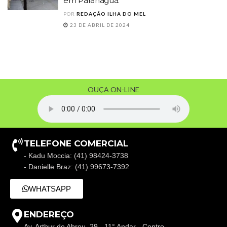
em Paranaguá.
POR
REDAÇÃO ILHA DO MEL
23 DE ABRIL DE 2024
OUÇA ON-LINE
TELEFONE COMERCIAL
- Kadu Moccia: (41) 98424-3738
- Danielle Braz: (41) 99673-7392
WHATSAPP
ENDEREÇO
Av. Arthur de Abreu, 29 - 11° Andar - Centro