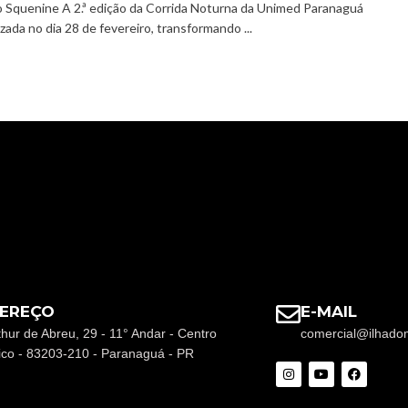
o Squenine A 2.ª edição da Corrida Noturna da Unimed Paranaguá
izada no dia 28 de fevereiro, transformando ...
EREÇO
E-MAIL
thur de Abreu, 29 - 11° Andar - Centro
comercial@ilhado
rico - 83203-210 - Paranaguá - PR