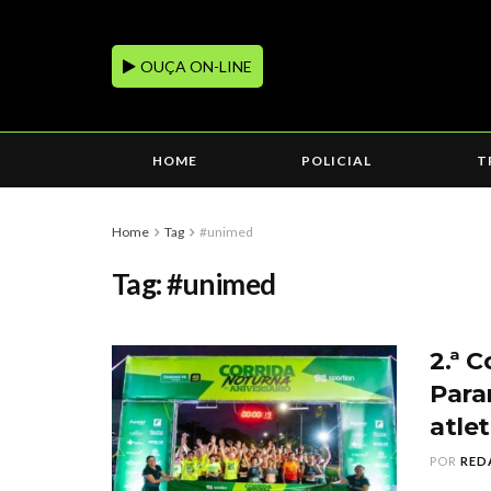
OUÇA ON-LINE
HOME
POLICIAL
T
Home
Tag
#unimed
Tag:
#unimed
2.ª 
Para
atlet
POR
RED