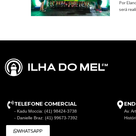
Por Elan
será real
TELEFONE COMERCIAL
END
- Kadu Moccia: (41) 98424-3738
Av. Ar
- Danielle Braz: (41) 99673-7392
Histó
WHATSAPP