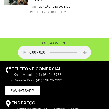
alunos
POR
REDAÇÃO ILHA DO MEL
2 DE FEVEREIRO DE 2024
OUÇA ON-LINE
TELEFONE COMERCIAL
- Kadu Moccia: (41) 98424-3738
- Danielle Braz: (41) 99673-7392
WHATSAPP
ENDEREÇO
Av. Arthur de Abreu, 29 - 11° Andar - Centro