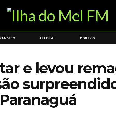
RANSITO
LITORAL
PORTOS
tar e levou rema
são surpreendid
e Paranaguá