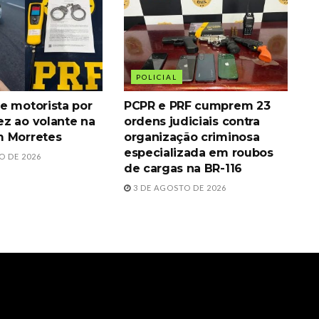
POLICIAL
e motorista por
PCPR e PRF cumprem 23
z ao volante na
ordens judiciais contra
m Morretes
organização criminosa
especializada em roubos
O DE 2026
de cargas na BR-116
3 DE AGOSTO DE 2026