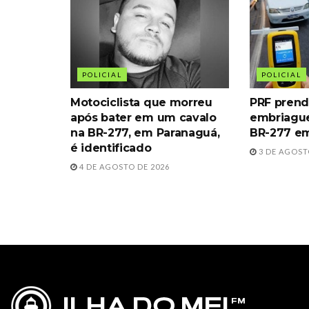
POLICIAL
POLICIAL
Motociclista que morreu
PRF prend
após bater em um cavalo
embriague
na BR-277, em Paranaguá,
BR-277 e
é identificado
3 DE AGOST
4 DE AGOSTO DE 2026