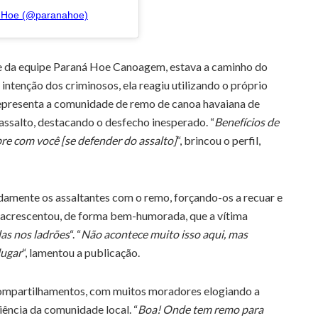
á Hoe (@paranahoe)
nte da equipe Paraná Hoe Canoagem, estava a caminho do
ntenção dos criminosos, ela reagiu utilizando o próprio
representa a comunidade de remo de canoa havaiana de
assalto, destacando o desfecho inesperado. “
Benefícios de
re com você [se defender do assalto]
“, brincou o perfil,
idamente os assaltantes com o remo, forçando-os a recuar e
l acrescentou, de forma bem-humorada, que a vítima
as nos ladrões
“. “
Não acontece muito isso aqui, mas
lugar
“, lamentou a publicação.
ompartilhamentos, com muitos moradores elogiando a
iência da comunidade local. “
Boa! Onde tem remo para