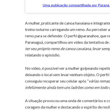
Uma publicação compartilhada por Paran
A mulher, praticante de canoa havaiana e integra
treino noturno carregando um remo. Ao perceber a i
remo para se defender. O perfil @paranahoe, que 
Paranaguá, compartilhou um vídeo da tentativa de 
ter seu próprio remo de canoa cavaiana, levar semp
relatando o episódio.
No vídeo, é possível ver a mulher golpeando repet
deixando o local sem levar nenhum objeto. O perfi
conseguiu recuperar seu celular após “
várias remad
infelizmente ainda tem uns ladrões como em todo 
A situação provocou uma onda de comentários e c
coragem da mulher e destacando o espírito de resil