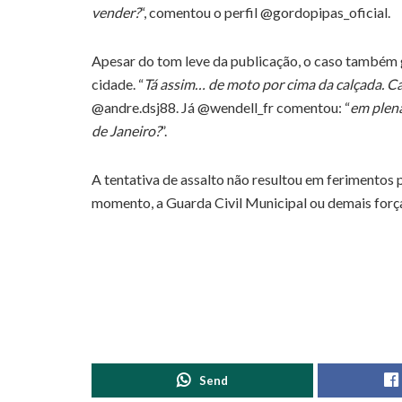
vender?
“, comentou o perfil @gordopipas_oficial.
Apesar do tom leve da publicação, o caso também g
cidade. “
Tá assim… de moto por cima da calçada. C
@andre.dsj88. Já @wendell_fr comentou: “
em plena
de Janeiro?
”.
A tentativa de assalto não resultou em ferimentos p
momento, a Guarda Civil Municipal ou demais força
Send