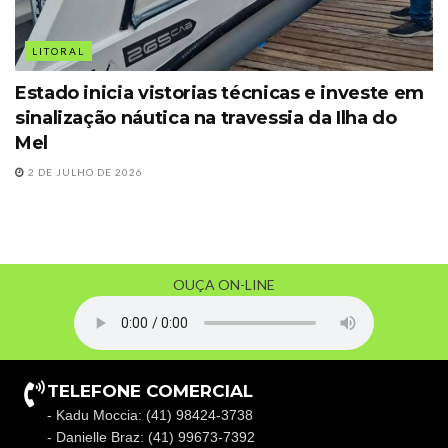
LITORAL
Estado inicia vistorias técnicas e investe em
sinalização náutica na travessia da Ilha do
Mel
2 DE JULHO DE 2026
OUÇA ON-LINE
TELEFONE COMERCIAL
- Kadu Moccia: (41) 98424-3738
- Danielle Braz: (41) 99673-7392