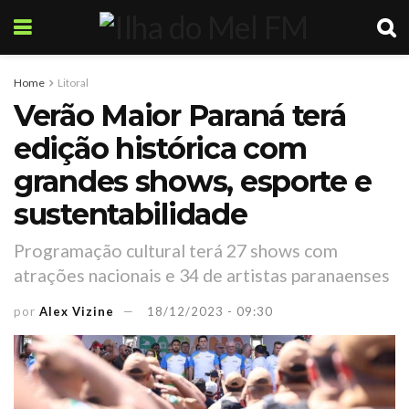
Home
Litoral
Verão Maior Paraná terá
edição histórica com
grandes shows, esporte e
sustentabilidade
Programação cultural terá 27 shows com
atrações nacionais e 34 de artistas paranaenses
por
Alex Vizine
18/12/2023 - 09:30