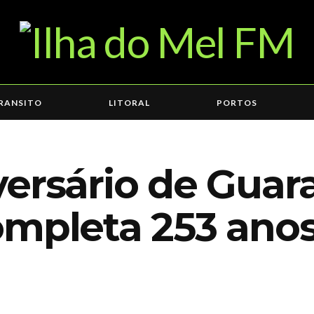
RANSITO
LITORAL
PORTOS
ersário de Guar
ompleta 253 ano