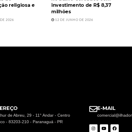
ão religiosa e
investimento de R$ 8,37
milhões
DE 2026
12 DE JUNHO DE 2026
EREÇO
E-MAIL
thur de Abreu, 29 - 11° Andar - Centro
comercial@ilhado
rico - 83203-210 - Paranaguá - PR