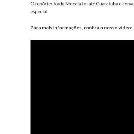
O repórter Kadu Moccia foi até Guaratuba e conve
especial.
Para mais informações, confira o nosso vídeo: