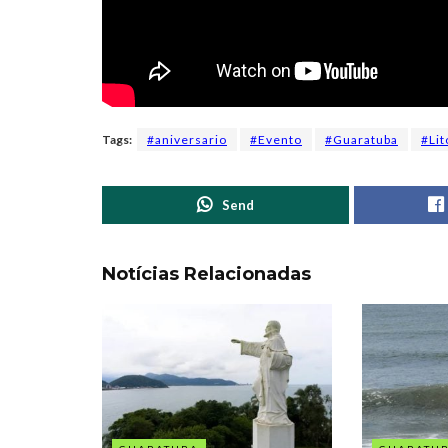
Tags:
#aniversario
#Evento
#Guaratuba
#Lit
Send
Notícias Relacionadas