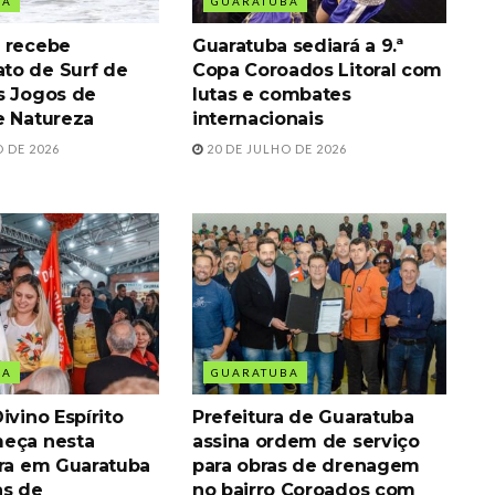
BA
GUARATUBA
 recebe
Guaratuba sediará a 9.ª
to de Surf de
Copa Coroados Litoral com
s Jogos de
lutas e combates
e Natureza
internacionais
 DE 2026
20 DE JULHO DE 2026
BA
GUARATUBA
ivino Espírito
Prefeitura de Guaratuba
eça nesta
assina ordem de serviço
ira em Guaratuba
para obras de drenagem
as de
no bairro Coroados com