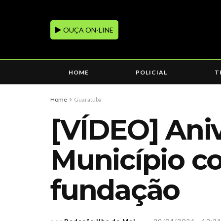
OUÇA ON-LINE
HOME
POLICIAL
T
Home
Guaratuba
[VÍDEO] Aniv
Município c
fundação