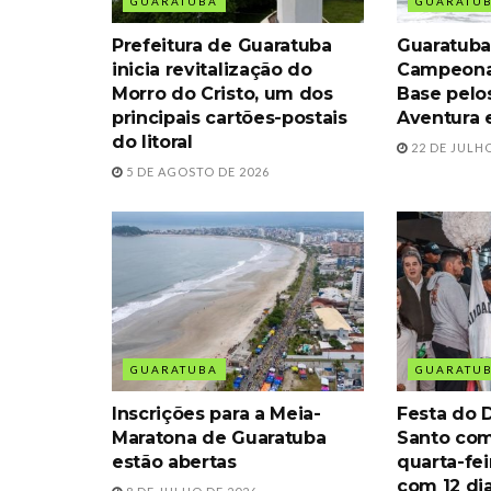
GUARATUBA
GUARATU
Prefeitura de Guaratuba
Guaratuba
inicia revitalização do
Campeona
Morro do Cristo, um dos
Base pelo
principais cartões-postais
Aventura 
do litoral
22 DE JULHO
5 DE AGOSTO DE 2026
GUARATUBA
GUARATU
Inscrições para a Meia-
Festa do D
Maratona de Guaratuba
Santo com
estão abertas
quarta-fe
com 12 di