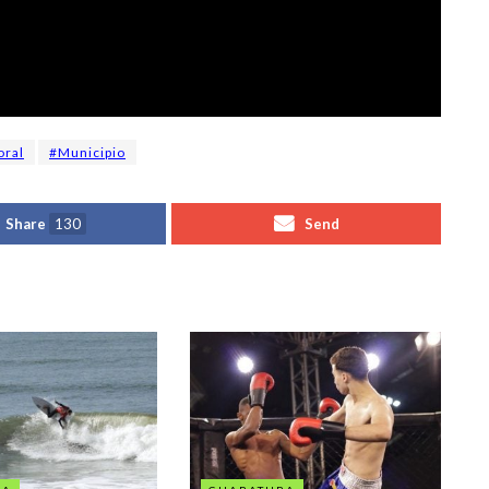
oral
#Municipio
Share
130
Send