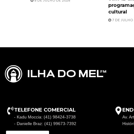
8 DE JULHO DE 2026
programaç
cultural
7 DE JULHO 
TELEFONE COMERCIAL
END
- Kadu Moccia: (41) 98424-3738
Av. Ar
- Danielle Braz: (41) 99673-7392
Histó