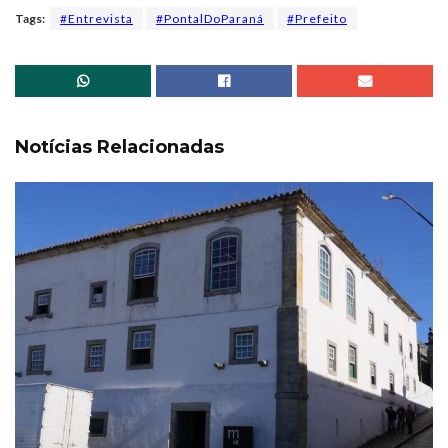
Tags:
#Entrevista
#PontalDoParaná
#Prefeito
Notícias Relacionadas