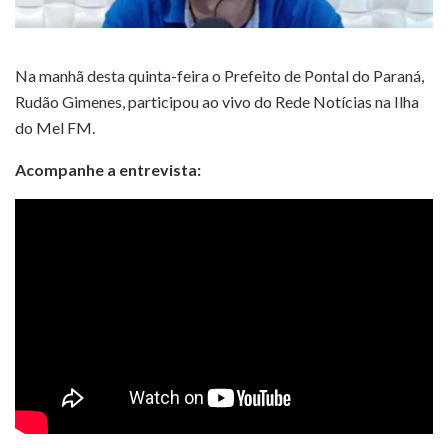
Na manhã desta quinta-feira o Prefeito de Pontal do Paraná,
Rudão Gimenes, participou ao vivo do Rede Notícias na Ilha
do Mel FM.
Acompanhe a entrevista: