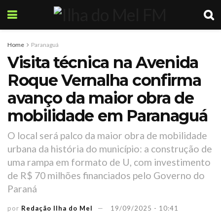
Home
Paranaguá
Visita técnica na Avenida
Roque Vernalha confirma
avanço da maior obra de
mobilidade em Paranaguá
O local será palco da maior obra de mobilidade
urbana da história do município: a construção de
uma rampa em formato de U, com investimento
de R$ 70 milhões financiados pelo Governo do
Paraná
por
Redação Ilha do Mel
19/09/2025 - 10:41