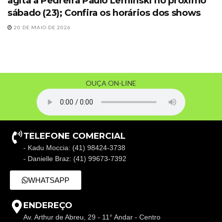
agita a Pedreira Paulo Leminski no próximo
sábado (23); Confira os horários dos shows
20 DE MAIO DE 2026
OUÇA ON-LINE
TELEFONE COMERCIAL
- Kadu Moccia: (41) 98424-3738
- Danielle Braz: (41) 99673-7392
WHATSAPP
ENDEREÇO
Av. Arthur de Abreu, 29 - 11° Andar - Centro