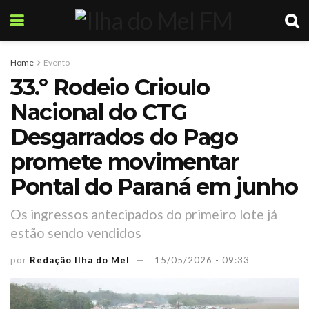
Home
Evento
33.º Rodeio Crioulo
Nacional do CTG
Desgarrados do Pago
promete movimentar
Pontal do Paraná em junho
Os ingressos antecipados do primeiro lote já
estão sendo vendidos
por
Redação Ilha do Mel
15/05/2026 - 09:33