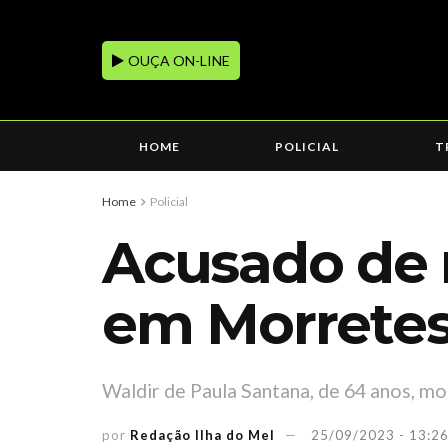
OUÇA ON-LINE
HOME
POLICIAL
T
Home
Policial
Acusado de m
em Morretes
Waldir de Paula Santana, de 64 anos, mo
por
Redação Ilha do Mel
25/09/2023 - 13:2