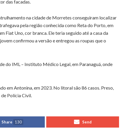
tor das facadas.
atrulhamento na cidade de Morretes conseguiram localizar
o trafegava pela região conhecida como Reta do Porto, em
m Fiat Uno, cor branca. Ele teria seguido até a casa da
jovem confirmou a versão e entregou as roupas que o
de do IML – Instituto Médico Legal, em Paranaguá, onde
ado em Antonina, em 2023. No litoral são 86 casos. Preso,
e Polícia Civil.
Share
130
Send