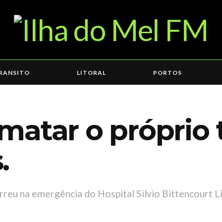
RANSITO
LITORAL
PORTOS
atar o próprio t
.
rreu na emergência do Hospital Silvio Bittencourt L
6