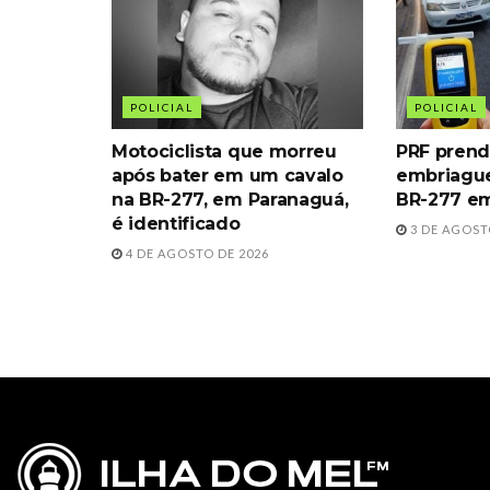
POLICIAL
POLICIAL
Motociclista que morreu
PRF prend
após bater em um cavalo
embriague
na BR-277, em Paranaguá,
BR-277 e
é identificado
3 DE AGOST
4 DE AGOSTO DE 2026