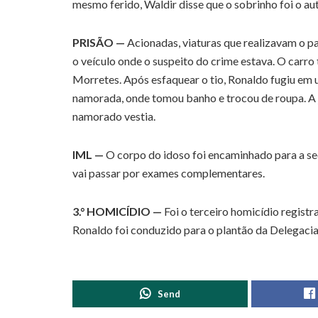
mesmo ferido, Waldir disse que o sobrinho foi o au
PRISÃO —
Acionadas, viaturas que realizavam o p
o veículo onde o suspeito do crime estava. O carr
Morretes. Após esfaquear o tio, Ronaldo fugiu em u
namorada, onde tomou banho e trocou de roupa. A 
namorado vestia.
IML —
O corpo do idoso foi encaminhado para a se
vai passar por exames complementares.
3.° HOMICÍDIO —
Foi o terceiro homicídio registr
Ronaldo foi conduzido para o plantão da Delegacia d
Send