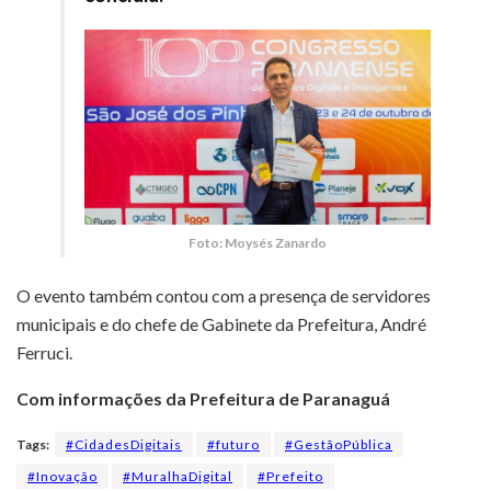
Foto: Moysés Zanardo
O evento também contou com a presença de servidores
municipais e do chefe de Gabinete da Prefeitura, André
Ferruci.
Com informações da Prefeitura de Paranaguá
Tags:
#CidadesDigitais
#futuro
#GestãoPública
#Inovação
#MuralhaDigital
#Prefeito