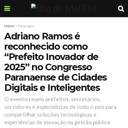
Home
Paranaguá
Adriano Ramos é
reconhecido como
“Prefeito Inovador de
2025” no Congresso
Paranaense de Cidades
Digitais e Inteligentes
O evento reuniu prefeitos, secretários,
servidores e especialistas de todo o país para
compartilhar soluções tecnológicas e
experiências de inovação na gestão pública