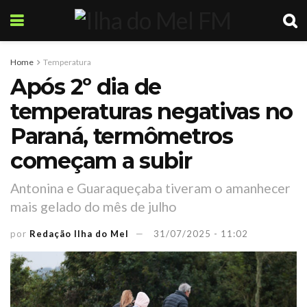
Home
Temperatura
Após 2º dia de
temperaturas negativas no
Paraná, termômetros
começam a subir
Antonina e Guaraqueçaba tiveram o amanhecer
mais gelado do mês de julho
por
Redação Ilha do Mel
31/07/2025 - 11:02