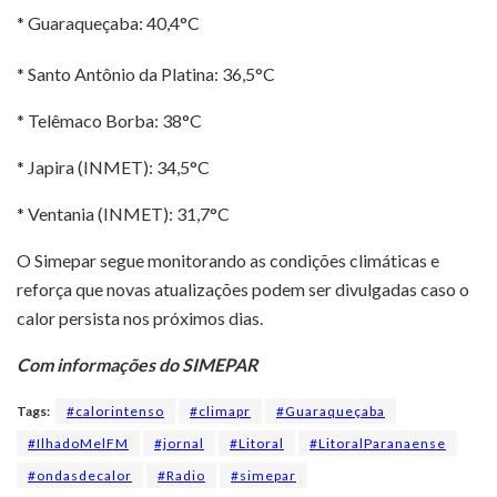
* Guaraqueçaba: 40,4°C
* Santo Antônio da Platina: 36,5°C
* Telêmaco Borba: 38°C
* Japira (INMET): 34,5°C
* Ventania (INMET): 31,7°C
O Simepar segue monitorando as condições climáticas e
reforça que novas atualizações podem ser divulgadas caso o
calor persista nos próximos dias.
Com informações do SIMEPAR
Tags:
#calorintenso
#climapr
#Guaraqueçaba
#IlhadoMelFM
#jornal
#Litoral
#LitoralParanaense
#ondasdecalor
#Radio
#simepar