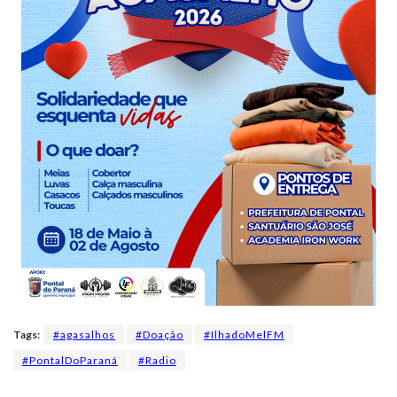
Tags:
#agasalhos
#Doação
#IlhadoMelFM
#PontalDoParaná
#Radio