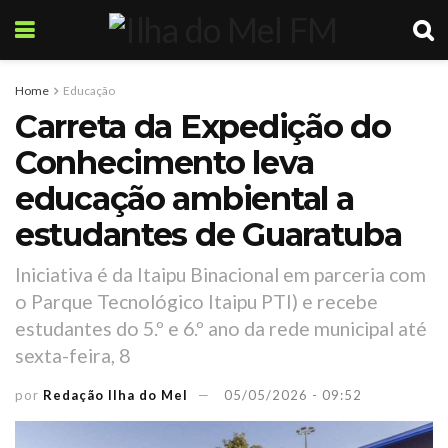
Home
Educação
Carreta da Expedição do
Conhecimento leva
educação ambiental a
estudantes de Guaratuba
Iniciativa é da Itaipu Binacional em parceria com
o Parque Tecnológico Itaipu PTI) e recebe
estudantes do 5.º e 6.º ano da rede municipal até
sexta-feira, 8
por
Redação Ilha do Mel
05/05/2026 - 09:52