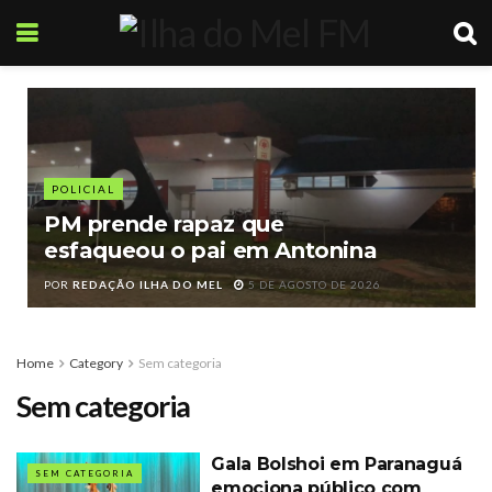
POLICIAL
PM prende rapaz que
esfaqueou o pai em Antonina
POR
REDAÇÃO ILHA DO MEL
5 DE AGOSTO DE 2026
Home
Category
Sem categoria
Sem categoria
Gala Bolshoi em Paranaguá
SEM CATEGORIA
emociona público com