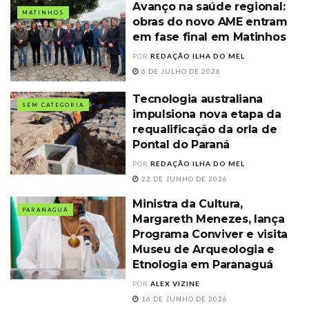
Avanço na saúde regional:
MATINHOS
obras do novo AME entram
em fase final em Matinhos
POR
REDAÇÃO ILHA DO MEL
6 DE JULHO DE 2026
Tecnologia australiana
SEM CATEGORIA
impulsiona nova etapa da
requalificação da orla de
Pontal do Paraná
POR
REDAÇÃO ILHA DO MEL
22 DE JUNHO DE 2026
Ministra da Cultura,
PARANAGUÁ
Margareth Menezes, lança
Programa Conviver e visita
Museu de Arqueologia e
Etnologia em Paranaguá
POR
ALEX VIZINE
16 DE JUNHO DE 2026