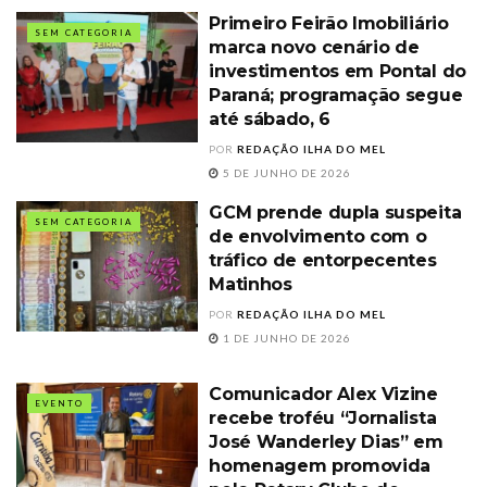
Primeiro Feirão Imobiliário
SEM CATEGORIA
marca novo cenário de
investimentos em Pontal do
Paraná; programação segue
até sábado, 6
POR
REDAÇÃO ILHA DO MEL
5 DE JUNHO DE 2026
GCM prende dupla suspeita
SEM CATEGORIA
de envolvimento com o
tráfico de entorpecentes
Matinhos
POR
REDAÇÃO ILHA DO MEL
1 DE JUNHO DE 2026
Comunicador Alex Vizine
EVENTO
recebe troféu “Jornalista
José Wanderley Dias” em
homenagem promovida