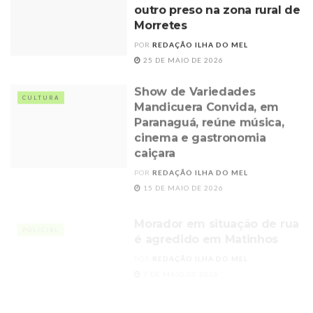
outro preso na zona rural de
Morretes
POR
REDAÇÃO ILHA DO MEL
25 DE MAIO DE 2026
Show de Variedades
CULTURA
Mandicuera Convida, em
Paranaguá, reúne música,
cinema e gastronomia
caiçara
POR
REDAÇÃO ILHA DO MEL
15 DE MAIO DE 2026
Morador em situação de rua
POLICIAL
é agredido em Matinhos
POR
REDAÇÃO ILHA DO MEL
7 DE MAIO DE 2026
Governo do Paraná inaugura