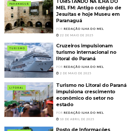
TURISTANDO NA ILHA DO
PARANAGUÁ
MEL FM: Antigo colégio de
Jesuítas e hoje Museu em
Paranaguá
POR
REDAÇÃO ILHA DO MEL
22 DE MAIO DE 2025
Cruzeiros impulsionam
TURISMO
turismo internacional no
litoral do Paraná
POR
REDAÇÃO ILHA DO MEL
2 DE MAIO DE 2025
Turismo no Litoral do Paraná
LITORAL
impulsiona crescimento
econômico do setor no
estado
POR
REDAÇÃO ILHA DO MEL
10 DE ABRIL DE 2025
Posto de Informações