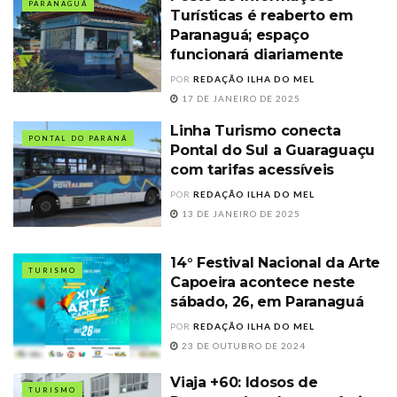
PARANAGUÁ
Turísticas é reaberto em
Paranaguá; espaço
funcionará diariamente
POR
REDAÇÃO ILHA DO MEL
17 DE JANEIRO DE 2025
Linha Turismo conecta
PONTAL DO PARANÁ
Pontal do Sul a Guaraguaçu
com tarifas acessíveis
POR
REDAÇÃO ILHA DO MEL
13 DE JANEIRO DE 2025
14° Festival Nacional da Arte
TURISMO
Capoeira acontece neste
sábado, 26, em Paranaguá
POR
REDAÇÃO ILHA DO MEL
23 DE OUTUBRO DE 2024
Viaja +60: Idosos de
TURISMO