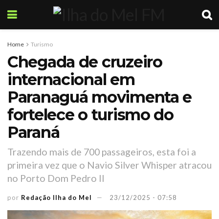
Home
Turismo
Chegada de cruzeiro
internacional em
Paranaguá movimenta e
fortelece o turismo do
Paraná
Trazendo mais de 700 passageiros, esta foi a
primeira vez que o Navio Silver Whisper atracou
no Porto Dom Pedro II
por
Redação Ilha do Mel
23/12/2025 - 07:58