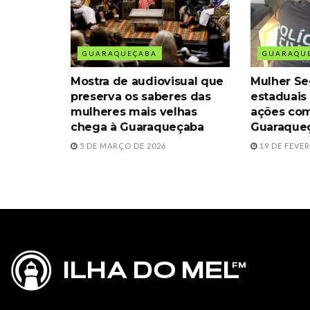
GUARAQUEÇABA
GUARAQU
Mostra de audiovisual que
Mulher Se
preserva os saberes das
estaduai
mulheres mais velhas
ações co
chega à Guaraqueçaba
Guaraque
5 DE MARÇO DE 2026
19 DE FEVER