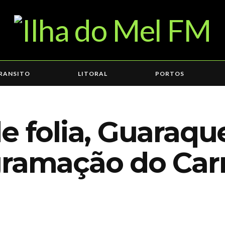
RANSITO
LITORAL
PORTOS
e folia, Guaraq
gramação do Car
6