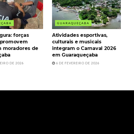
EÇABA
GUARAQUEÇABA
gura: forças
Atividades esportivas,
s promovem
culturais e musicais
m moradores de
integram o Carnaval 2026
çaba
em Guaraqueçaba
EIRO DE 2026
6 DE FEVEREIRO DE 2026