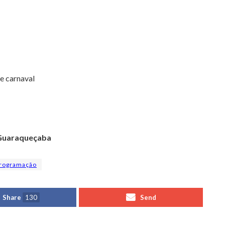
de carnaval
 Guaraqueçaba
rogramação
Share
130
Send