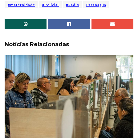
#maternidade
#Policial
#Radio
Paranaguá
Notícias Relacionadas