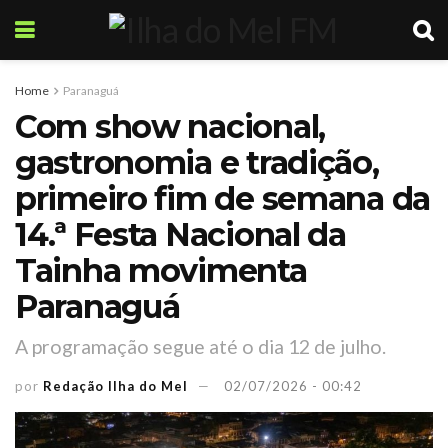
Home
Paranaguá
Com show nacional,
gastronomia e tradição,
primeiro fim de semana da
14.ª Festa Nacional da
Tainha movimenta
Paranaguá
A programação segue até o dia 12 de julho.
por
Redação Ilha do Mel
02/07/2026 - 00:42