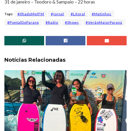
31 de janeiro – Teodoro & Sampaio – 22 horas
Tags:
#IlhadoMelFM
#jornal
#Litoral
#Matinhos
#PontalDoParaná
#Radio
#Shows
#VerãoMaiorParaná
Notícias Relacionadas