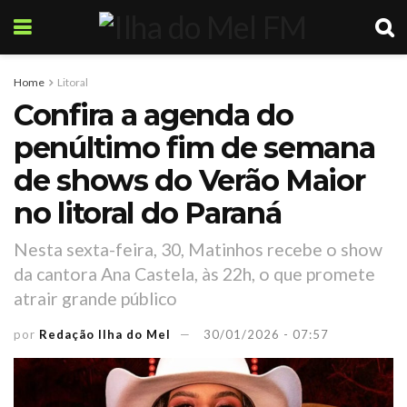
Home
Litoral
Confira a agenda do
penúltimo fim de semana
de shows do Verão Maior
no litoral do Paraná
Nesta sexta-feira, 30, Matinhos recebe o show
da cantora Ana Castela, às 22h, o que promete
atrair grande público
por
Redação Ilha do Mel
30/01/2026 - 07:57