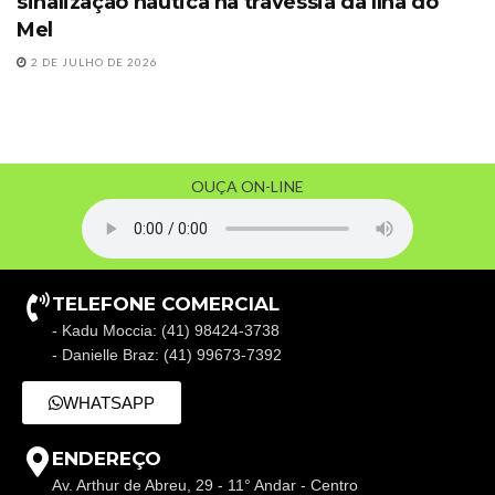
sinalização náutica na travessia da Ilha do
Mel
2 DE JULHO DE 2026
OUÇA ON-LINE
TELEFONE COMERCIAL
- Kadu Moccia: (41) 98424-3738
- Danielle Braz: (41) 99673-7392
WHATSAPP
ENDEREÇO
Av. Arthur de Abreu, 29 - 11° Andar - Centro