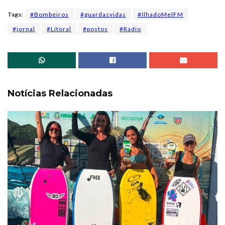
Tags:
#Bombeiros
#guardasvidas
#IlhadoMelFM
#jornal
#Litoral
#postos
#Radio
Notícias Relacionadas