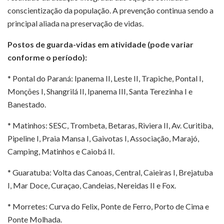
conscientização da população. A prevenção continua sendo a
principal aliada na preservação de vidas.
Postos de guarda-vidas em atividade (pode variar
conforme o período):
* Pontal do Paraná: Ipanema II, Leste II, Trapiche, Pontal I,
Monções I, Shangrilá II, Ipanema III, Santa Terezinha I e
Banestado.
* Matinhos: SESC, Trombeta, Betaras, Riviera II, Av. Curitiba,
Pipeline I, Praia Mansa I, Gaivotas I, Associação, Marajó,
Camping, Matinhos e Caiobá II.
* Guaratuba: Volta das Canoas, Central, Caieiras I, Brejatuba
I, Mar Doce, Curaçao, Candeias, Nereidas II e Fox.
* Morretes: Curva do Felix, Ponte de Ferro, Porto de Cima e
Ponte Molhada.