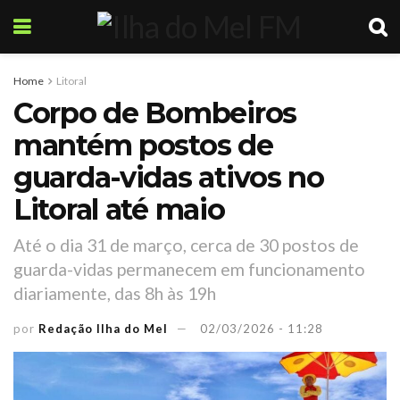
Home
Litoral
Corpo de Bombeiros
mantém postos de
guarda-vidas ativos no
Litoral até maio
Até o dia 31 de março, cerca de 30 postos de
guarda-vidas permanecem em funcionamento
diariamente, das 8h às 19h
por
Redação Ilha do Mel
02/03/2026 - 11:28