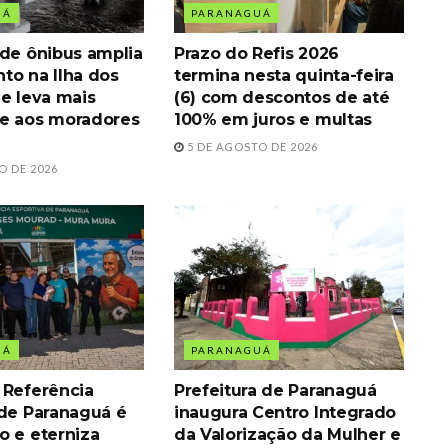
UÁ
PARANAGUÁ
 de ônibus amplia
Prazo do Refis 2026
to na Ilha dos
termina nesta quinta-feira
 e leva mais
(6) com descontos de até
e aos moradores
100% em juros e multas
5 DE AGOSTO DE 2026
O DE 2026
UÁ
PARANAGUÁ
 Referência
Prefeitura de Paranaguá
 de Paranaguá é
inaugura Centro Integrado
o e eterniza
da Valorização da Mulher e