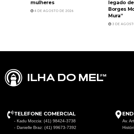
mulheres
legado de
Borges Mo
4 DE AGOSTO DE 2026
Mura”
3 DE AGOST
TELEFONE COMERCIAL
END
- Kadu Moccia: (41) 98424-3738
Av. Ar
- Danielle Braz: (41) 99673-7392
Histó