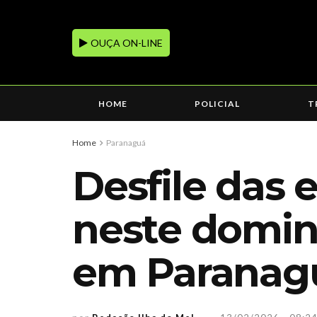
OUÇA ON-LINE
HOME
POLICIAL
T
Home
Paranaguá
Desfile das
neste doming
em Paranag