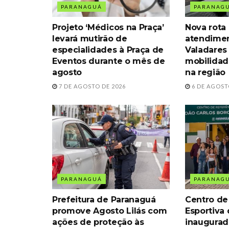
PARANAGUÁ
PARANAG
Projeto ‘Médicos na Praça’
Nova rota
levará mutirão de
atendimen
especialidades à Praça de
Valadares
Eventos durante o mês de
mobilidad
agosto
na região
7 DE AGOSTO DE 2026
6 DE AGOST
PARANAGUÁ
PARANAG
Prefeitura de Paranaguá
Centro de
promove Agosto Lilás com
Esportiva
ações de proteção às
inaugurad