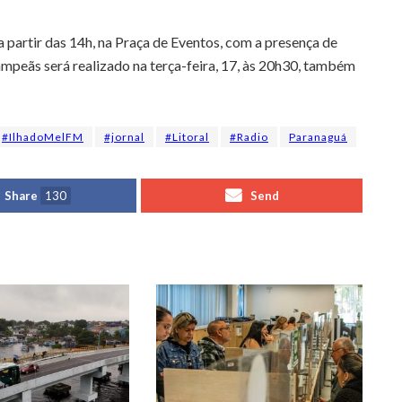
a partir das 14h, na Praça de Eventos, com a presença de
ampeãs será realizado na terça-feira, 17, às 20h30, também
#IlhadoMelFM
#jornal
#Litoral
#Radio
Paranaguá
Share
130
Send