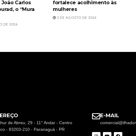
 João Carlos
fortalece acolhimento às
urad, o “Mura
mulheres
3 DE AGOSTO DE 2026
O DE 2026
EREÇO
E-MAIL
thur de Abreu, 29 - 11° Andar - Centro
comercial@ilhado
rico - 83203-210 - Paranaguá - PR