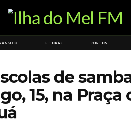
RANSITO
LITORAL
PORTOS
 escolas de samb
o, 15, na Praça 
uá