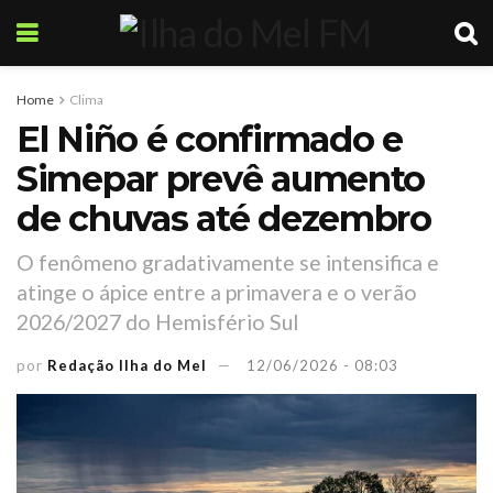
Home
Clima
El Niño é confirmado e
Simepar prevê aumento
de chuvas até dezembro
O fenômeno gradativamente se intensifica e
atinge o ápice entre a primavera e o verão
2026/2027 do Hemisfério Sul
por
Redação Ilha do Mel
12/06/2026 - 08:03