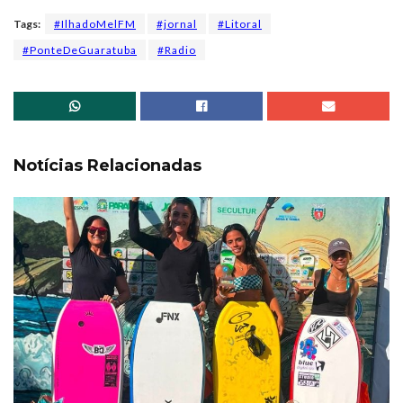
Tags:
#IlhadoMelFM
#jornal
#Litoral
#PonteDeGuaratuba
#Radio
Notícias Relacionadas