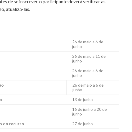
es de se inscrever, o participante deverá verificar as
o, atualizá-las.
26 de maio a 6 de
junho
26 de maio a 11 de
junho
26 de maio a 6 de
junho
ão
26 de maio a 6 de
junho
o
13 de junho
16 de junho a 20 de
junho
o do recurso
27 de junho