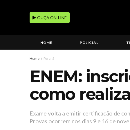
OUÇA ON-LINE
HOME
POLICIAL
T
Home
Paraná
ENEM: inscri
como realiza
Exame volta a emitir certificação de con
Provas ocorrem nos dias 9 e 16 de nov