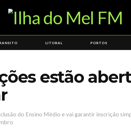
RANSITO
LITORAL
PORTOS
ções estão abert
r
clusão do Ensino Médio e vai garantir inscrição simpl
embro