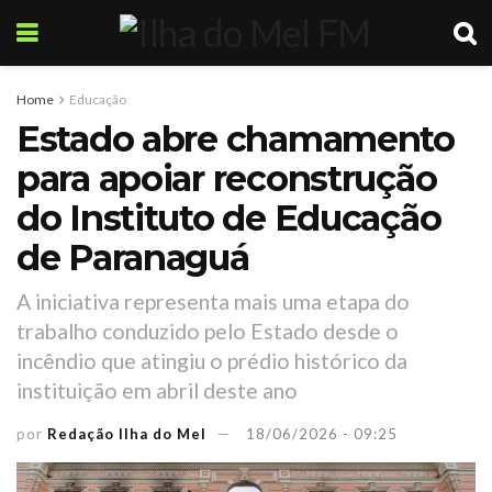
Home
Educação
Estado abre chamamento
para apoiar reconstrução
do Instituto de Educação
de Paranaguá
A iniciativa representa mais uma etapa do
trabalho conduzido pelo Estado desde o
incêndio que atingiu o prédio histórico da
instituição em abril deste ano
por
Redação Ilha do Mel
18/06/2026 - 09:25