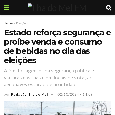
Home
Eleições
Estado reforça segurança e
proíbe venda e consumo
de bebidas no dia das
eleições
Além dos agentes da segurança pública e
viaturas nas ruas e em locais de votação,
aeronaves estarão de prontidão.
por
Redação Ilha do Mel
02/10/2024 - 14:09